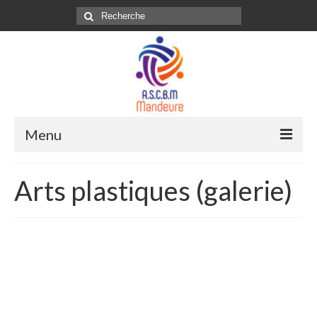
Rechercher
:
Menu
Spectacles
Arts plastiques (galerie)
Manifestations
Les Salles
Expositions
Activités