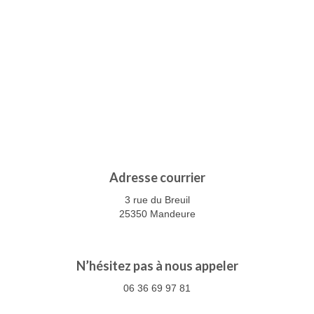
Stages
Galerie
Vidéos
Partenaires
Tarifs
Renseignements
Contact
Adresse courrier
3 rue du Breuil
25350 Mandeure
N’hésitez pas à nous appeler
06 36 69 97 81