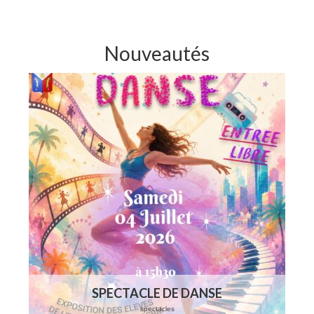
Stages
Galerie
Nouveautés
Vidéos
Partenaires
Tarifs
Renseignements
Contact
SPECTACLE DE DANSE
spectacles