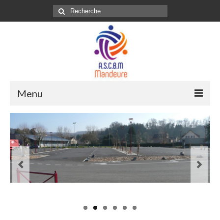
Rechercher
:
Menu
Spectacles
Manifestations
Les Salles
Expositions
Activités