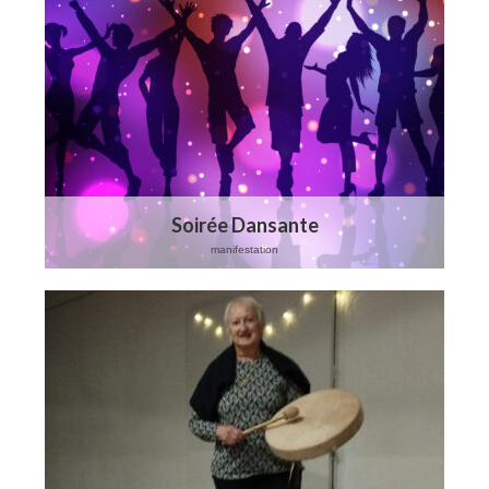
Stages
Galerie
Vidéos
Partenaires
Tarifs
Soirée Dansante
Renseignements
manifestation
Contact